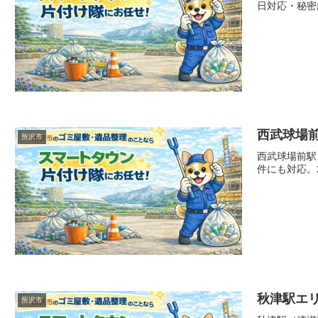
日対応・秘密
西武球場
所沢市
西武球場前駅
件にも対応。
秋津駅エ
所沢市