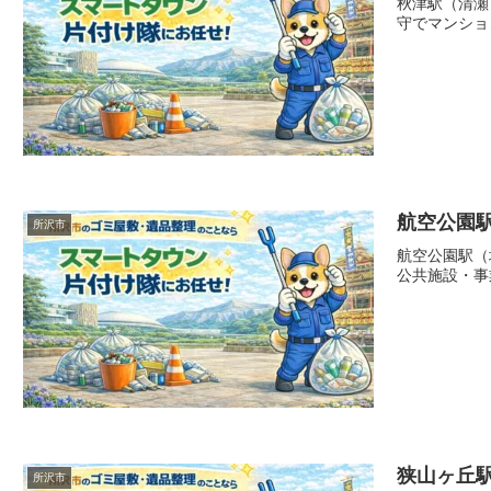
秋津駅（清瀬
守でマンショ
航空公園
所沢市
航空公園駅（
公共施設・事
狭山ヶ丘
所沢市