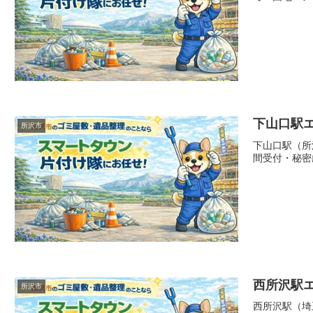
下山口駅
所沢市
下山口駅（所
間受付・秘密
西所沢駅
所沢市
西所沢駅（埼