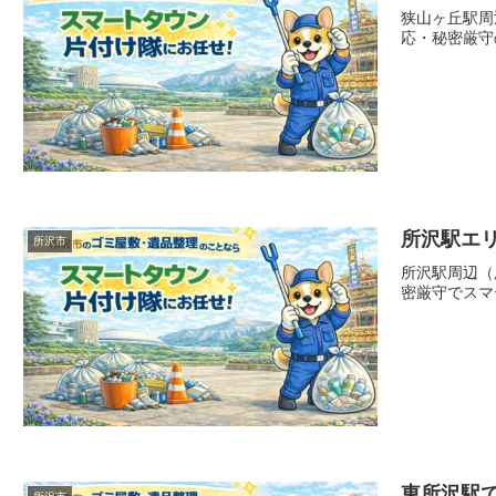
狭山ヶ丘駅周
応・秘密厳守
所沢駅エ
所沢市
所沢駅周辺（
密厳守でスマ
東所沢駅