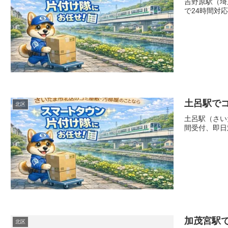
吉野原駅（埼
で24時間対
土呂駅で
北区
土呂駅（さい
間受付、即日
加茂宮駅
北区