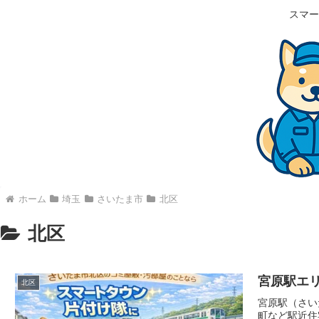
スマー
ホーム
埼玉
さいたま市
北区
北区
宮原駅エ
北区
宮原駅（さい
町など駅近住