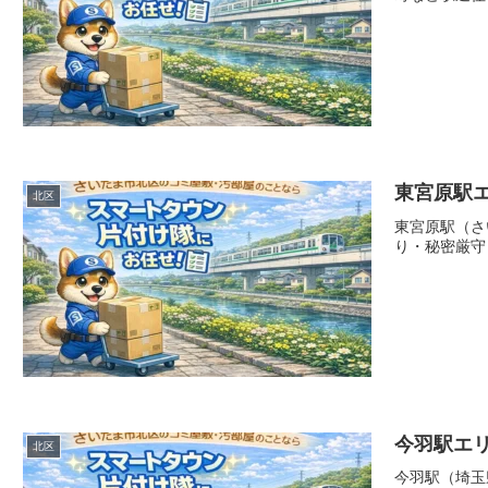
東宮原駅
北区
東宮原駅（さ
り・秘密厳守
今羽駅エ
北区
今羽駅（埼玉