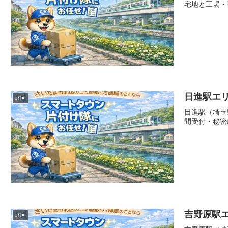
宅地と工場・
日進駅エ
北区
日進駅（埼玉
間受付・秘密
吉野原駅
北区