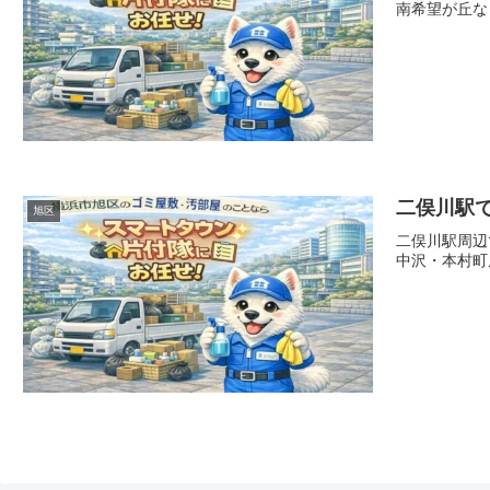
南希望が丘な
二俣川駅
旭区
二俣川駅周辺
中沢・本村町