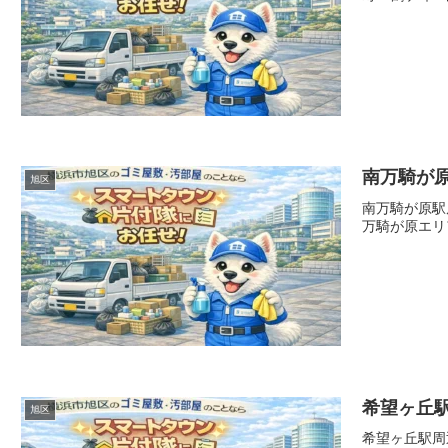
南万騎が
旭区
南万騎が原駅
万騎が原エリ
希望ヶ丘
旭区
希望ヶ丘駅周