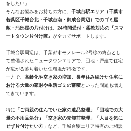
をしたい」
そんなお悩みをお持ちの方に、
千城台駅エリア（千葉市
若葉区千城台北・千城台南・御成台周辺）でのゴミ屋
敷・汚部屋の片付けは、24時間受付・柔軟対応の『スマ
ートタウン片付け隊』
が全力でサポートします。
千城台駅周辺は、千葉都市モノレール2号線の終点とし
て整備されたニュータウンエリアで、団地・戸建て住宅
が広がる落ち着いた住環境が特徴です。
一方で、
高齢化や空き家の増加、長年住み続けた住宅に
おける大量の家財や生活ゴミの蓄積
といった問題も増え
てきています。
特に
「ご両親の住んでいた家の遺品整理」「団地での大
量の不用品処分」「空き家の売却前整理」「人目を気に
せず片付けたい方」
など、千城台駅エリア特有のご相談