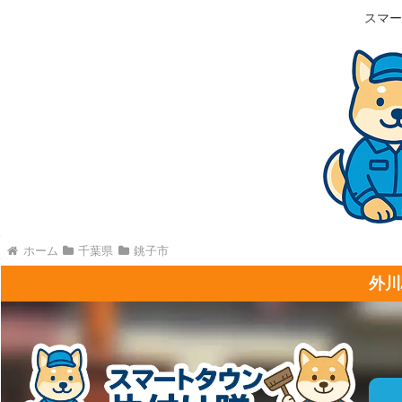
スマー
ホーム
千葉県
銚子市
外川