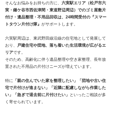
そんなお悩みをお持ちの方に、
六実駅エリア（松戸市六
実・鎌ケ谷市西佐津間・東道野辺周辺）でのゴミ屋敷片
付け・遺品整理・不用品回収は、24時間受付の『スマー
トタウン片付け隊』
がサポートします。
六実駅周辺は、東武野田線沿線の住宅地として発展して
おり、
戸建住宅や団地、落ち着いた生活環境が広がるエ
リア
です。
そのため、高齢化に伴う遺品整理や空き家整理、長年放
置された不用品の片付けニーズが増えています。
特に
「親の住んでいた家を整理したい」「団地や古い住
宅で片付けが進まない」「近隣に配慮しながら作業した
い」「急ぎで退去前に片付けたい」
といったご相談が多
く寄せられています。