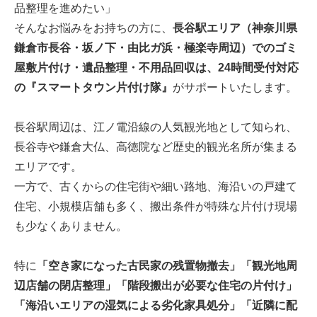
品整理を進めたい」
そんなお悩みをお持ちの方に、
長谷駅エリア（神奈川県
鎌倉市長谷・坂ノ下・由比ガ浜・極楽寺周辺）でのゴミ
屋敷片付け・遺品整理・不用品回収は、24時間受付対応
の『スマートタウン片付け隊』
がサポートいたします。
長谷駅周辺は、江ノ電沿線の人気観光地として知られ、
長谷寺や鎌倉大仏、高徳院など歴史的観光名所が集まる
エリアです。
一方で、古くからの住宅街や細い路地、海沿いの戸建て
住宅、小規模店舗も多く、搬出条件が特殊な片付け現場
も少なくありません。
特に
「空き家になった古民家の残置物撤去」「観光地周
辺店舗の閉店整理」「階段搬出が必要な住宅の片付け」
「海沿いエリアの湿気による劣化家具処分」「近隣に配