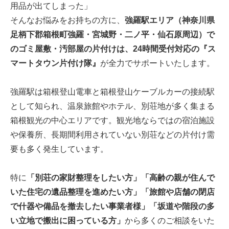
用品が出てしまった」
そんなお悩みをお持ちの方に、
強羅駅エリア（神奈川県
足柄下郡箱根町強羅・宮城野・二ノ平・仙石原周辺）で
のゴミ屋敷・汚部屋の片付けは、24時間受付対応の『ス
マートタウン片付け隊』
が全力でサポートいたします。
強羅駅は箱根登山電車と箱根登山ケーブルカーの接続駅
として知られ、温泉旅館やホテル、別荘地が多く集まる
箱根観光の中心エリアです。観光地ならではの宿泊施設
や保養所、長期間利用されていない別荘などの片付け需
要も多く発生しています。
特に
「別荘の家財整理をしたい方」「高齢の親が住んで
いた住宅の遺品整理を進めたい方」「旅館や店舗の閉店
で什器や備品を撤去したい事業者様」「坂道や階段の多
い立地で搬出に困っている方」
から多くのご相談をいた