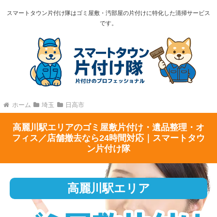
スマートタウン片付け隊はゴミ屋敷・汚部屋の片付けに特化した清掃サービス
です。
ホーム
埼玉
日高市
高麗川駅エリアのゴミ屋敷片付け・遺品整理・オ
フィス／店舗撤去なら24時間対応｜スマートタウ
ン片付け隊
高麗川駅エリア