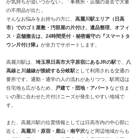
が気持ちが追いつかない」「事務所・店舗の退去で大量
の不用品が出た」
そんなお悩みをお持ちの方に、
高麗川駅エリア（日高
市）でのゴミ屋敷・汚部屋の片付け、遺品整理、オフィ
ス・店舗撤去は、24時間受付・秘密厳守の『スマートタ
ウン片付け隊』
が全力でサポートします。
高麗川駅は、
埼玉県日高市大字原宿にあるJRの駅
で、
八
高線と川越線が接続する分岐駅
として利用される交通の
要所です。通勤・通学の人の流れがありつつ、駅周辺は
住宅地も広がるため、
戸建て・団地・アパート
など住ま
いの形に合わせた片付けニーズが発生しやすい地域で
す。
また、高麗川駅の位置情報としては日高市内の中心部に
近く、
高麗川・原宿・鹿山・南平沢
など周辺地域からも