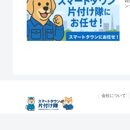
西
ン
会社について