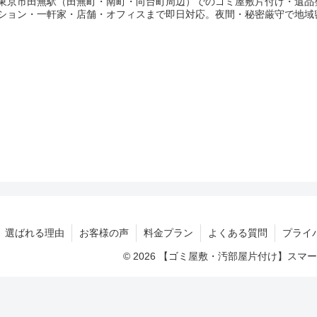
東京市田無駅（田無町・南町・向台町周辺）でのゴミ屋敷片付け・遺品
ション・一軒家・店舗・オフィスまで即日対応。夜間・秘密厳守で地域
選ばれる理由
お客様の声
料金プラン
よくある質問
プライ
© 2026 【ゴミ屋敷・汚部屋片付け】ス