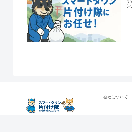
小
ン
会社について