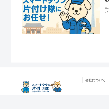
三
い
会社について