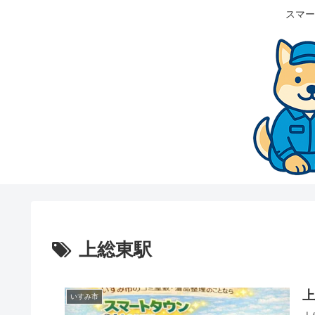
スマー
上総東駅
いすみ市