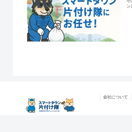
小
ン
会社について