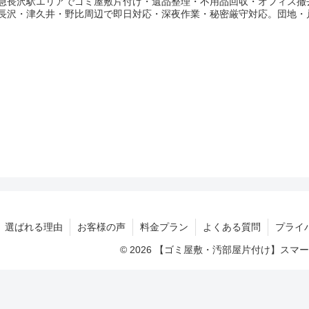
急長沢駅エリアでゴミ屋敷片付け・遺品整理・不用品回収・オフィス撤
長沢・津久井・野比周辺で即日対応・深夜作業・秘密厳守対応。団地・
選ばれる理由
お客様の声
料金プラン
よくある質問
プライ
© 2026 【ゴミ屋敷・汚部屋片付け】ス