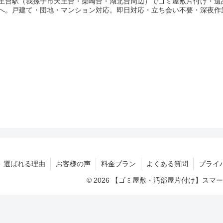
王台駅（我孫子市天王台・柴崎台・湖北台周辺）でゴミ屋敷片付け・遺
へ。戸建て・団地・マンション対応。即日対応・立ち会い不要・深夜作
選ばれる理由
お客様の声
料金プラン
よくある質問
プライ
© 2026 【ゴミ屋敷・汚部屋片付け】ス