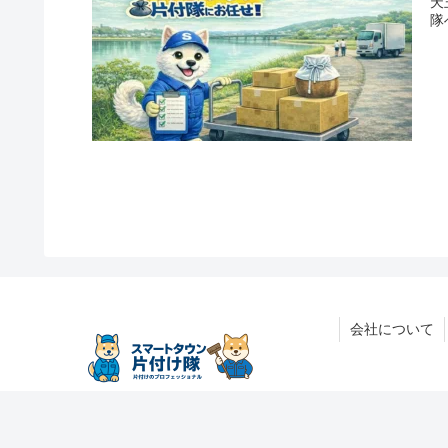
天
隊
会社について