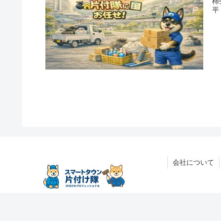
柿
平
会社について