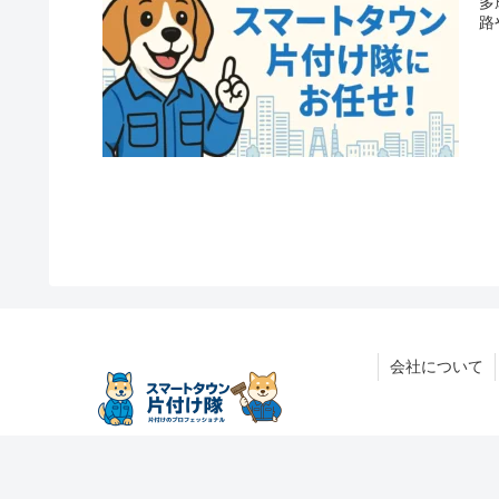
多
路
会社について