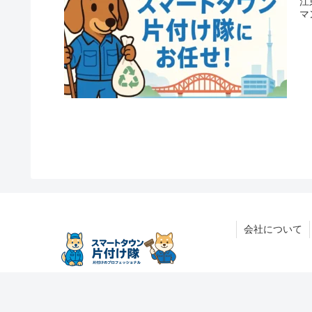
江
マ
会社について