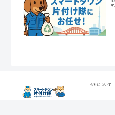
江
マ
会社について