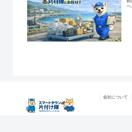
館
へ
会社について