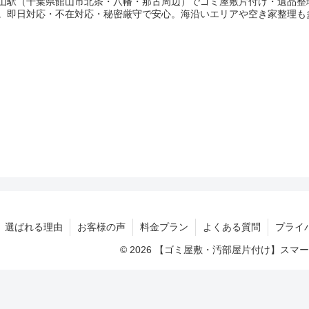
山駅（千葉県館山市北条・八幡・那古周辺）でゴミ屋敷片付け・遺品整
。即日対応・不在対応・秘密厳守で安心。海沿いエリアや空き家整理も
選ばれる理由
お客様の声
料金プラン
よくある質問
プライ
© 2026 【ゴミ屋敷・汚部屋片付け】ス