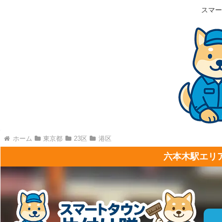
スマー
ホーム
東京都
23区
港区
六本木駅エリ