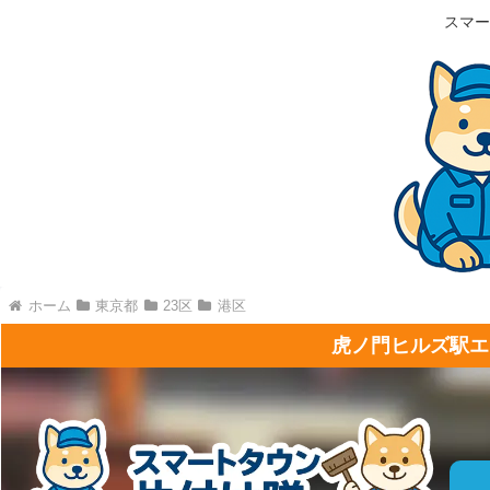
スマー
ホーム
東京都
23区
港区
虎ノ門ヒルズ駅エ