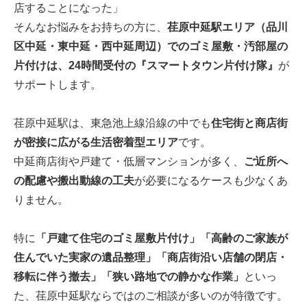
店することになった」
そんなお悩みをお持ちの方に、
荏原中延駅エリア（品川
区中延・東中延・西中延周辺）でのゴミ屋敷・汚部屋の
片付けは、24時間受付の『スマートタウン片付け隊』
が
サポートします。
荏原中延駅は、東急池上線沿線の中でも
住宅街と商店街
が密接に広がる生活密着型エリア
です。
中延商店街や戸建て・低層マンションが多く、
ご近所へ
の配慮や搬出動線の工夫
が必要になるケースも少なくあ
りません。
特に
「戸建て住宅のゴミ屋敷片付け」「高齢のご家族が
住んでいた実家の遺品整理」「商店街沿い店舗の閉店・
移転に伴う撤去」「狭い路地での静かな作業」
といっ
た、荏原中延駅ならではのご相談が多いのが特徴です。