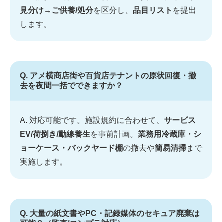
見分け→ご供養/処分
を区分し、
品目リスト
を提出
します。
Q. アメ横商店街や百貨店テナントの原状回復・撤
去を夜間一括でできますか？
A. 対応可能です。施設規約に合わせて、
サービス
EV/荷捌き/動線養生
を事前計画。
業務用冷蔵庫・シ
ョーケース・バックヤード棚
の撤去や
簡易清掃
まで
実施します。
Q. 大量の紙文書やPC・記録媒体のセキュア廃棄は