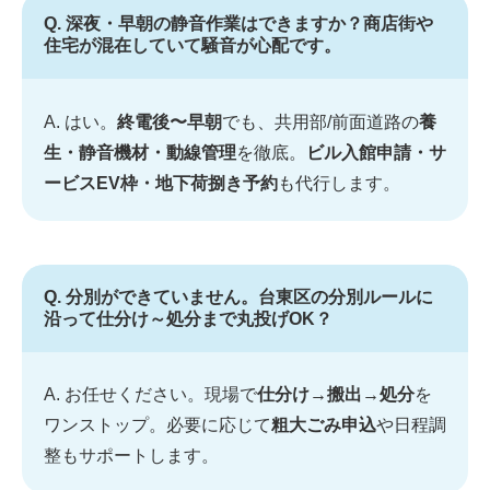
Q. 深夜・早朝の静音作業はできますか？商店街や
住宅が混在していて騒音が心配です。
A. はい。
終電後〜早朝
でも、共用部/前面道路の
養
生・静音機材・動線管理
を徹底。
ビル入館申請・サ
ービスEV枠・地下荷捌き予約
も代行します。
Q. 分別ができていません。台東区の分別ルールに
沿って仕分け～処分まで丸投げOK？
A. お任せください。現場で
仕分け→搬出→処分
を
ワンストップ。必要に応じて
粗大ごみ申込
や日程調
整もサポートします。