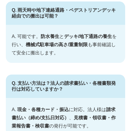
Q. 雨天時や地下連絡通路・ペデストリアンデッキ
経由での搬出は可能？
A. 可能です。
防水養生
と
デッキ/地下通路の養生
を
行い、
機械式駐車場の高さ/重量制限
も事前確認し
て安全に搬出します。
Q. 支払い方法は？法人の請求書払い・各種書類発
行は対応していますか？
A.
現金・各種カード・振込
に対応。法人様は
請求
書払い（締め/支払日対応）
、
見積書・領収書・作
業報告書・検収書
の発行が可能です。