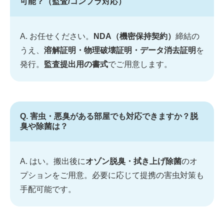
可能？（監査/コンプラ対応）
A. お任せください。
NDA（機密保持契約）
締結の
うえ、
溶解証明・物理破壊証明・データ消去証明
を
発行。
監査提出用の書式
でご用意します。
Q. 害虫・悪臭がある部屋でも対応できますか？脱
臭や除菌は？
A. はい。搬出後に
オゾン脱臭・拭き上げ除菌
のオ
プションをご用意。必要に応じて提携の害虫対策も
手配可能です。