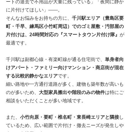
ートの退去で不用品が大量に残っている」「夜間に静か
に片付けてほしい」――。
そんなお悩みをお持ちの方に、
千川駅エリア（豊島区要
町・千早、練馬区小竹町周辺）でのゴミ屋敷・汚部屋の
片付けは、24時間対応の『スマートタウン片付け隊』
が
最適です。
千川駅は副都心線・有楽町線が通る住宅街で、
単身者向
けアパート・ファミリー向けマンション・商店街が混在
する比較的静かなエリア
です。
細い路地や一方通行道路が多く、建物も築年数が高いも
のが多いため、
大型家具搬出や階段のみの物件
は特にご
相談をいただくことが多い地域です。
また、
小竹向原・要町・椎名町・東長崎エリアと隣接
し
ているため、広い範囲で片付け・撤去ニーズが発生しや