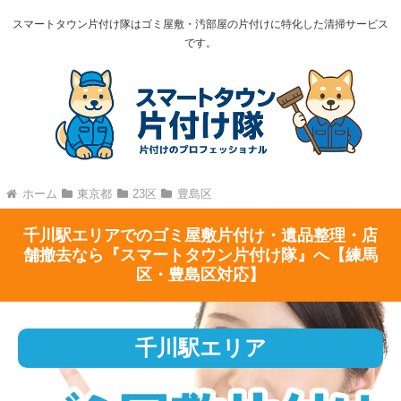
スマートタウン片付け隊はゴミ屋敷・汚部屋の片付けに特化した清掃サービス
です。
ホーム
東京都
23区
豊島区
千川駅エリアでのゴミ屋敷片付け・遺品整理・店
舗撤去なら『スマートタウン片付け隊』へ【練馬
区・豊島区対応】
千川駅エリア