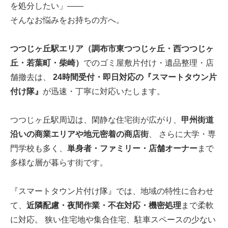
を処分したい」――
そんなお悩みをお持ちの方へ。
つつじヶ丘駅エリア（調布市東つつじヶ丘・西つつじヶ
丘・若葉町・柴崎）
でのゴミ屋敷片付け・遺品整理・店
舗撤去は、
24時間受付・即日対応の『スマートタウン片
付け隊』
が迅速・丁寧に対応いたします。
つつじヶ丘駅周辺は、閑静な住宅街が広がり、
甲州街道
沿いの商業エリアや地元密着の商店街
、 さらに大学・専
門学校も多く、
単身者・ファミリー・店舗オーナー
まで
多様な層が暮らす街です。
『スマートタウン片付け隊』では、地域の特性に合わせ
て、
近隣配慮・夜間作業・不在対応・機密処理
まで柔軟
に対応。 狭い住宅地や集合住宅、駐車スペースの少ない