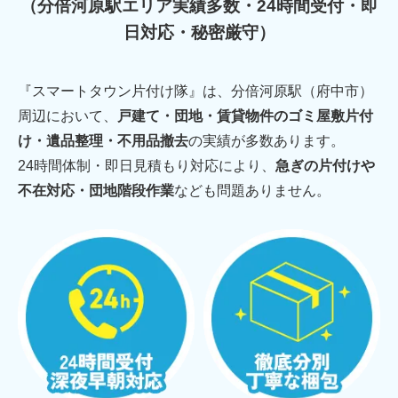
（分倍河原駅エリア実績多数・24時間受付・即
日対応・秘密厳守）
『スマートタウン片付け隊』は、分倍河原駅（府中市）
周辺において、
戸建て・団地・賃貸物件のゴミ屋敷片付
け・遺品整理・不用品撤去
の実績が多数あります。
24時間体制・即日見積もり対応により、
急ぎの片付けや
不在対応・団地階段作業
なども問題ありません。