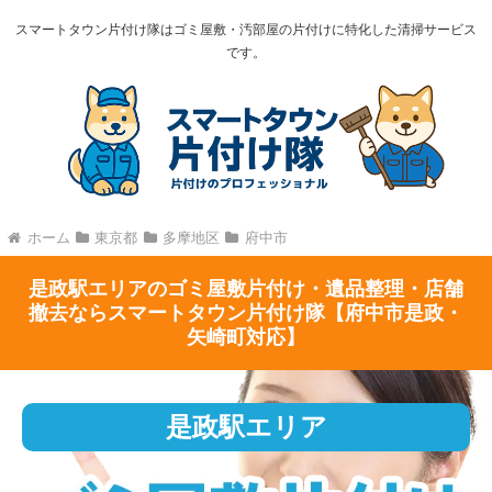
スマートタウン片付け隊はゴミ屋敷・汚部屋の片付けに特化した清掃サービス
です。
ホーム
東京都
多摩地区
府中市
是政駅エリアのゴミ屋敷片付け・遺品整理・店舗
撤去ならスマートタウン片付け隊【府中市是政・
矢崎町対応】
是政駅エリア