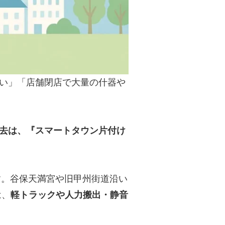
い」「店舗閉店で大量の什器や
去は、『スマートタウン片付け
す。谷保天満宮や旧甲州街道沿い
は、
軽トラックや人力搬出・静音