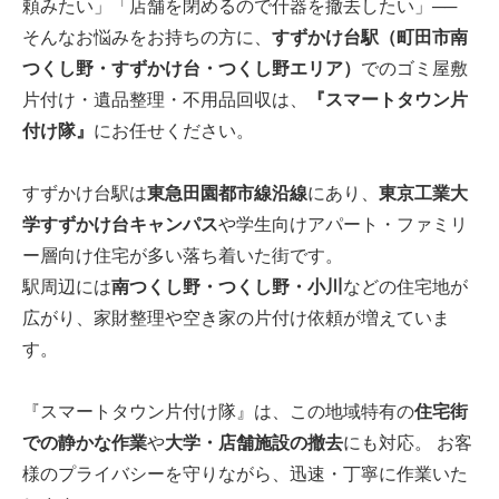
頼みたい」「店舗を閉めるので什器を撤去したい」──
そんなお悩みをお持ちの方に、
すずかけ台駅（町田市南
つくし野・すずかけ台・つくし野エリア）
でのゴミ屋敷
片付け・遺品整理・不用品回収は、
『スマートタウン片
付け隊』
にお任せください。
すずかけ台駅は
東急田園都市線沿線
にあり、
東京工業大
学すずかけ台キャンパス
や学生向けアパート・ファミリ
ー層向け住宅が多い落ち着いた街です。
駅周辺には
南つくし野・つくし野・小川
などの住宅地が
広がり、家財整理や空き家の片付け依頼が増えていま
す。
『スマートタウン片付け隊』は、この地域特有の
住宅街
での静かな作業
や
大学・店舗施設の撤去
にも対応。 お客
様のプライバシーを守りながら、迅速・丁寧に作業いた