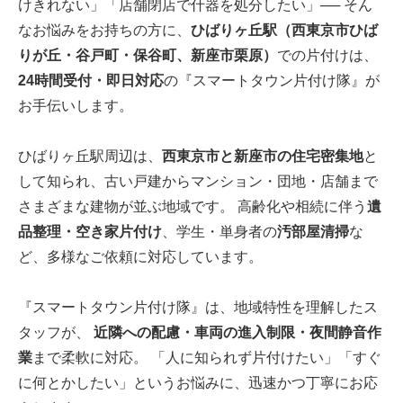
けきれない」「店舗閉店で什器を処分したい」── そん
なお悩みをお持ちの方に、
ひばりヶ丘駅（西東京市ひば
りが丘・谷戸町・保谷町、新座市栗原）
での片付けは、
24時間受付・即日対応
の『スマートタウン片付け隊』が
お手伝いします。
ひばりヶ丘駅周辺は、
西東京市と新座市の住宅密集地
と
して知られ、古い戸建からマンション・団地・店舗まで
さまざまな建物が並ぶ地域です。 高齢化や相続に伴う
遺
品整理・空き家片付け
、学生・単身者の
汚部屋清掃
な
ど、多様なご依頼に対応しています。
『スマートタウン片付け隊』は、地域特性を理解したス
タッフが、
近隣への配慮・車両の進入制限・夜間静音作
業
まで柔軟に対応。 「人に知られず片付けたい」「すぐ
に何とかしたい」というお悩みに、迅速かつ丁寧にお応