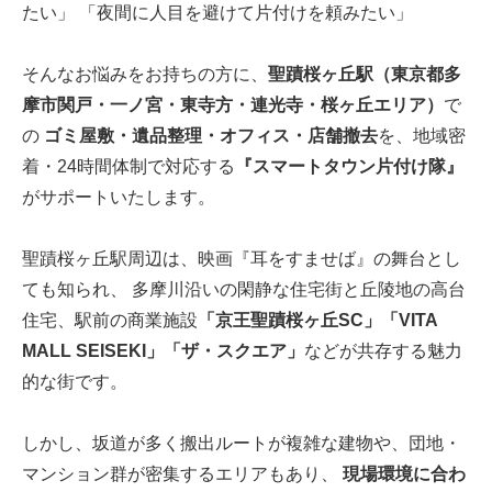
たい」 「夜間に人目を避けて片付けを頼みたい」
そんなお悩みをお持ちの方に、
聖蹟桜ヶ丘駅（東京都多
摩市関戸・一ノ宮・東寺方・連光寺・桜ヶ丘エリア）
で
の
ゴミ屋敷・遺品整理・オフィス・店舗撤去
を、地域密
着・24時間体制で対応する
『スマートタウン片付け隊』
がサポートいたします。
聖蹟桜ヶ丘駅周辺は、映画『耳をすませば』の舞台とし
ても知られ、 多摩川沿いの閑静な住宅街と丘陵地の高台
住宅、駅前の商業施設
「京王聖蹟桜ヶ丘SC」「VITA
MALL SEISEKI」「ザ・スクエア」
などが共存する魅力
的な街です。
しかし、坂道が多く搬出ルートが複雑な建物や、団地・
マンション群が密集するエリアもあり、
現場環境に合わ