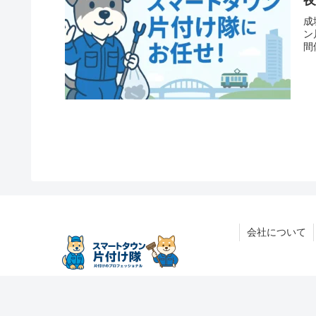
成
ン
間
会社について