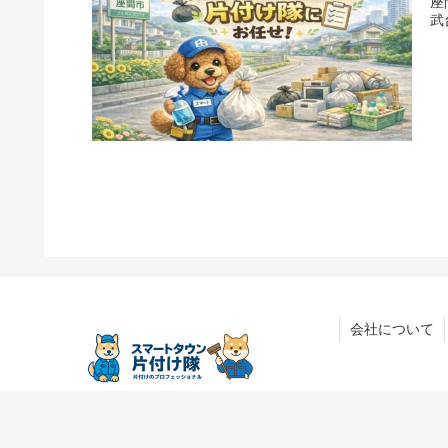
座
武
会社について