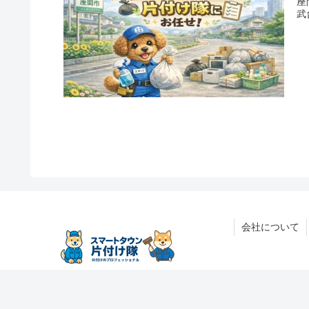
座
武
会社について