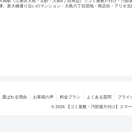
大島駅（江東区大島・北砂・大島6丁目周辺）でゴミ屋敷片付け・汚部
隊。新大橋通り沿いのマンション・大島六丁目団地・商店街・アリオ北
。
選ばれる理由
お客様の声
料金プラン
よくある質問
プライ
© 2026 【ゴミ屋敷・汚部屋片付け】ス