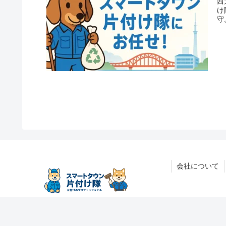
西
け
守
会社について