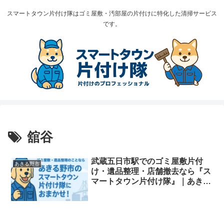
スマートタウン片付け隊はゴミ屋敷・汚部屋の片付けに特化した清掃サービス
です。
舘谷
武蔵五日市駅でのゴミ屋敷片付
あきる野市
け・遺品整理・店舗撤去なら『ス
マートタウン片付け隊』｜あきる
野市・秋川渓谷周辺対応