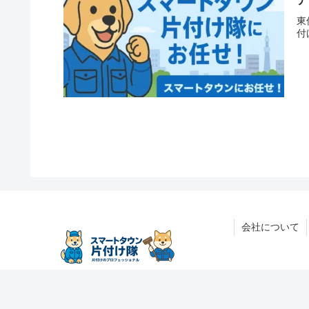
東
付
会社について